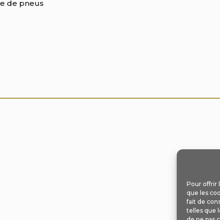
e de pneus
Pour offrir
que les coo
fait de con
telles que 
de ne pas c