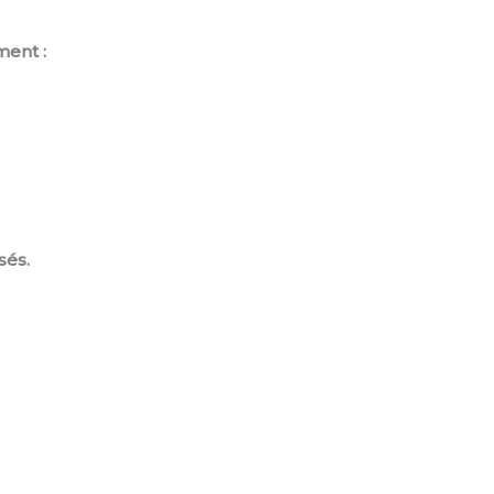
ment :
sés.